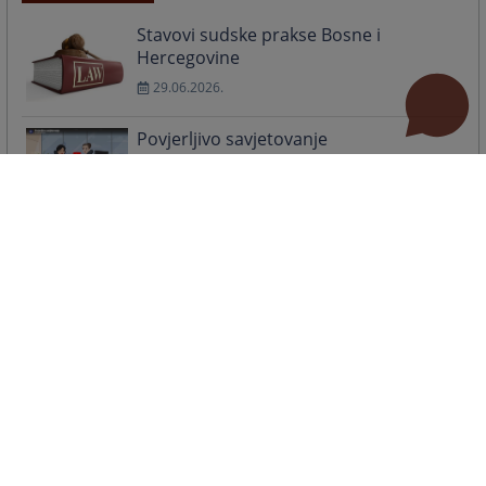
Stavovi sudske prakse Bosne i
Hercegovine
29.06.2026.
Povjerljivo savjetovanje
08.06.2026.
IN MEMORIAM, MUHAMED GRUHONJIĆ
27.04.2026.
Prava zaposlenih i građana moraju biti u fokusu
02.12.2025.
Održan sastanak Panela za ujednačavanje sudske
prakse iz građanske oblasti
08.10.2025.
Korištenje vještačke inteligencije u harmonizaciji