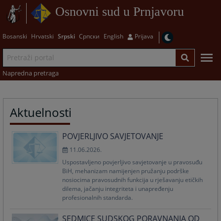
Osnovni sud u Prnjavoru
Bosanski
Hrvatski
Srpski
Српски
English
Prijava
Napredna pretraga
Aktuelnosti
POVJERLJIVO SAVJETOVANJE
11.06.2026.
Uspostavljeno povjerljivo savjetovanje u pravosuđu
BiH, mehanizam namijenjen pružanju podrške
nosiocima pravosudnih funkcija u rješavanju etičkih
dilema, jačanju integriteta i unapređenju
profesionalnih standarda.
SEDMICE SUDSKOG PORAVNANJA OD