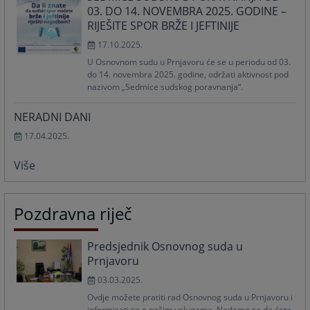
03. DO 14. NOVEMBRA 2025. GODINE –
RIJEŠITE SPOR BRŽE I JEFTINIJE
17.10.2025.
U Osnovnom sudu u Prnjavoru će se u periodu od 03.
do 14. novembra 2025. godine, održati aktivnost pod
nazivom „Sedmice sudskog poravnanja“.
NERADNI DANI
17.04.2025.
Više
Pozdravna riječ
Predsjednik Osnovnog suda u
Prnjavoru
03.03.2025.
Ovdje možete pratiti rad Osnovnog suda u Prnjavoru i
informisati se o našim uslugama. Nadamo se da ćete