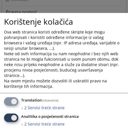
Pravna pomoć
Osnovni sud u Prnjavoru ne pruža pravnu pomoć.
Korištenje kolačića
09.04.2024.
Ova web stranica koristi određene skripte koje mogu
pohranjivati i koristiti određene informacije iz vašeg
Službenik za odnose s javnošću Osnovnog suda u
browsera i vašeg uređaja (npr. IP adresa uređaja, varijable o
Prnjavoru
sesiji unutar browsera, ...).
Službenik za odnose s javnošću Osnovnog suda u Prnjavoru
Neke od ovih informacija su nam neophodne i bez njih web
09.04.2024.
stranica ne bi mogla fukcionisati u svom punom obimu, dok
neke nisu prijeko neophodne a služe za dodatne stvari (npr.
Više
procjenu nivoa posjećenosti, budućeg usavršavanja
stranice...).
Na ovom mjestu možete dozvoliti ili uskratiti pravo na
korištenje tih informacija.
Brzi linkovi
Translation
(obavezna)
↓
2
Servisi treće strane
Analitika o posjećenosti stranica
↓
2
Servisi treće strane