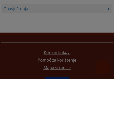
Obavještenja
Korisni linkovi
Pomoć za korištenje
Mapa stranice
Redizajn web stranice je finansirala Evropska unija. Za njen sadržaj isključivo je odgovorno
Visoko sudsko i tužilačko vijeće BiH i ona ne odražava nužno stavove Evropske unije.