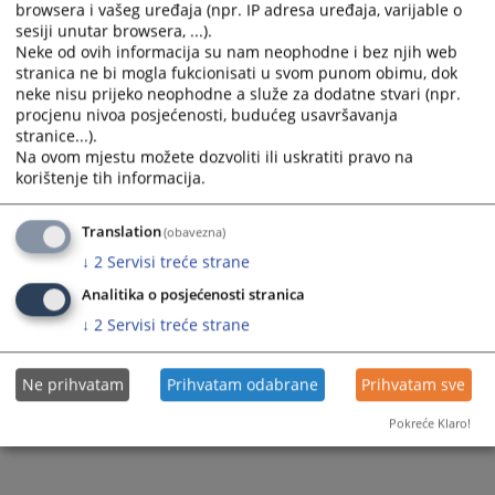
browsera i vašeg uređaja (npr. IP adresa uređaja, varijable o
and
and
sesiji unutar browsera, ...).
select
select
Neke od ovih informacija su nam neophodne i bez njih web
a
a
stranica ne bi mogla fukcionisati u svom punom obimu, dok
date.
date.
neke nisu prijeko neophodne a služe za dodatne stvari (npr.
Press
Press
procjenu nivoa posjećenosti, budućeg usavršavanja
stranice...).
the
the
Na ovom mjestu možete dozvoliti ili uskratiti pravo na
question
question
Trenutno nema vijesti
korištenje tih informacija.
mark
mark
key
key
Translation
(obavezna)
to
to
get
get
↓
2
Servisi treće strane
the
the
Analitika o posjećenosti stranica
keyboard
keyboard
↓
2
Servisi treće strane
shortcuts
shortcuts
for
for
changing
changing
Ne prihvatam
Prihvatam odabrane
Prihvatam sve
dates.
dates.
Pokreće Klaro!