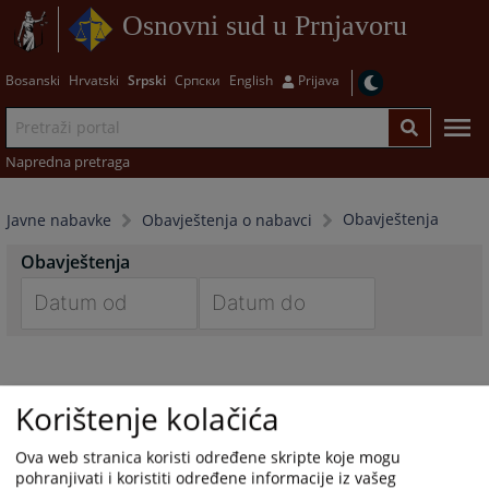
Osnovni sud u Prnjavoru
Bosanski
Hrvatski
Srpski
Српски
English
Prijava
Napredna pretraga
Obavještenja
Javne nabavke
Obavještenja o nabavci
Obavještenja
Navigate
Navigate
forward
forward
to
to
Korištenje kolačića
interact
interact
with
with
Ova web stranica koristi određene skripte koje mogu
the
the
pohranjivati i koristiti određene informacije iz vašeg
calendar
calendar