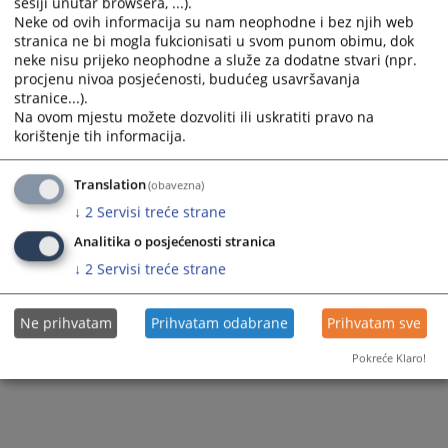
sesiji unutar browsera, ...).
Neke od ovih informacija su nam neophodne i bez njih web
stranica ne bi mogla fukcionisati u svom punom obimu, dok
neke nisu prijeko neophodne a služe za dodatne stvari (npr.
procjenu nivoa posjećenosti, budućeg usavršavanja
stranice...).
Na ovom mjestu možete dozvoliti ili uskratiti pravo na
korištenje tih informacija.
Translation
(obavezna)
↓
2
Servisi treće strane
Analitika o posjećenosti stranica
↓
2
Servisi treće strane
Ne prihvatam
Prihvatam odabrane
Prihvatam sve
Pokreće Klaro!