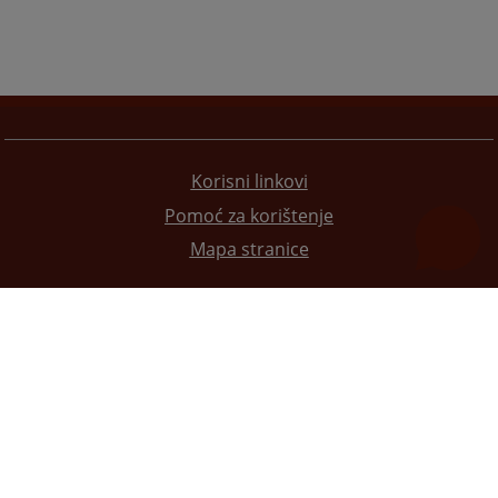
Korisni linkovi
Pomoć za korištenje
Mapa stranice
Redizajn web stranice je finansirala Evropska unija. Za njen sadržaj isključivo je odgovorno
Visoko sudsko i tužilačko vijeće BiH i ona ne odražava nužno stavove Evropske unije.