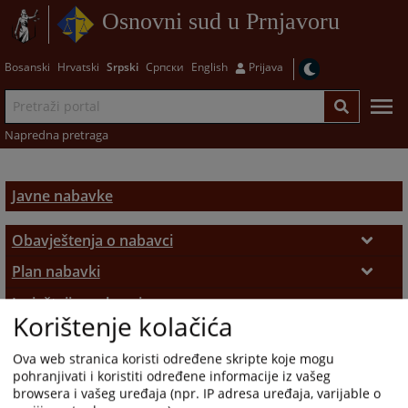
Osnovni sud u Prnjavoru
Bosanski
Hrvatski
Srpski
Српски
English
Prijava
Napredna pretraga
Javne nabavke
Obavještenja o nabavci
Obavještenja
Plan nabavki
Planovi nabavki
Izvještaji o nabavci
Korištenje kolačića
Izvještaji
Odluke
Ova web stranica koristi određene skripte koje mogu
Odluke
pohranjivati i koristiti određene informacije iz vašeg
browsera i vašeg uređaja (npr. IP adresa uređaja, varijable o