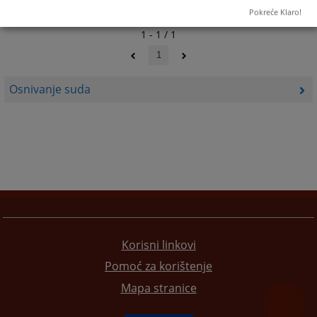
Pokreće Klaro!
1 - 1 / 1
1
Osnivanje suda
Korisni linkovi
Pomoć za korištenje
Mapa stranice