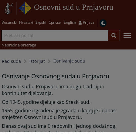
Osnovni sud u Prnjavoru
Bosanski
Hrvatski
Srpski
Српски
English
Prijava
Napredna pretraga
Osnivanje suda
Rad suda
Istorijat
Osnivanje Osnovnog suda u Prnjavoru
Osnovni sud u Prnjavoru ima dugu tradiciju i
kontinuitet djelovanja.
Od 1945. godine djeluje kao Sreski sud.
1965. godine izgrađena je zgrada u kojoj je i danas
smješten Osnovni sud u Prnjavoru.
Danas ovaj sud ima 6 redovnih i jednog dodatnog
sudiju, te 23 administrativna radnika i jednog