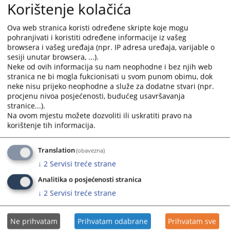
Korištenje kolačića
pripravnika - volontera, prema Pravilniku o unutrašnjoj
organizaciji i sistematizaciji radnih mjesta u Osnovnom
sudu u Prnjavoru.
Ova web stranica koristi određene skripte koje mogu
pohranjivati i koristiti određene informacije iz vašeg
v.d. Predsjednika suda je Milan Sabljić iz Aleksandrovca.
browsera i vašeg uređaja (npr. IP adresa uređaja, varijable o
U sastav suda od 01.09.2006.godine ulazi i Sud za
sesiji unutar browsera, ...).
Neke od ovih informacija su nam neophodne i bez njih web
prekršaje Prnjavor, koji ima status Odjeljenja
stranica ne bi mogla fukcionisati u svom punom obimu, dok
Osnovnog suda u Prnjavoru.
neke nisu prijeko neophodne a služe za dodatne stvari (npr.
Prekšajno odjeljenje ima 2 sudija i 3 administrativna
procjenu nivoa posjećenosti, budućeg usavršavanja
radnika.
stranice...).
Na ovom mjestu možete dozvoliti ili uskratiti pravo na
korištenje tih informacija.
3094
PREGLEDA
Translation
(obavezna)
↓
2
Servisi treće strane
Analitika o posjećenosti stranica
↓
2
Servisi treće strane
Ne prihvatam
Prihvatam odabrane
Prihvatam sve