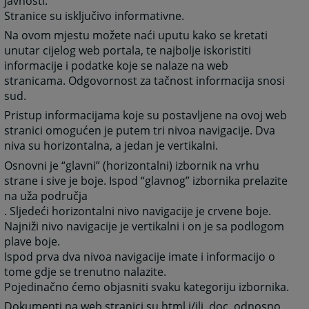
javnosti.
Stranice su isključivo informativne.
Na ovom mjestu možete naći uputu kako se kretati
unutar cijelog web portala, te najbolje iskoristiti
informacije i podatke koje se nalaze na web
stranicama. Odgovornost za tačnost informacija snosi
sud.
Pristup informacijama koje su postavljene na ovoj web
stranici omogućen je putem tri nivoa navigacije. Dva
niva su horizontalna, a jedan je vertikalni.
Osnovni je “glavni” (horizontalni) izbornik na vrhu
strane i sive je boje. Ispod “glavnog” izbornika prelazite
na uža područja
. Sljedeći horizontalni nivo navigacije je crvene boje.
Najniži nivo navigacije je vertikalni i on je sa podlogom
plave boje.
Ispod prva dva nivoa navigacije imate i informacijo o
tome gdje se trenutno nalazite.
Pojedinačno ćemo objasniti svaku kategoriju izbornika.
Dokumenti na web stranici su html i/ili .doc. odnosno