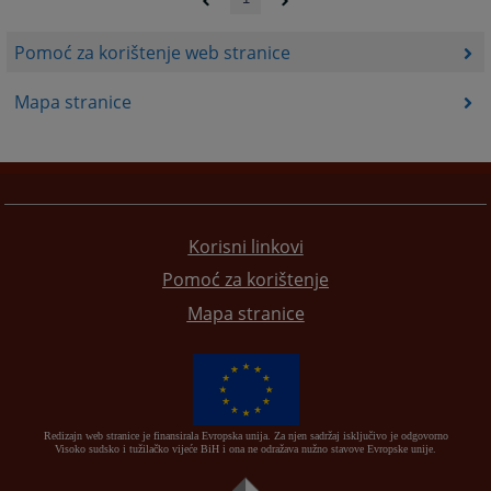
Pomoć za korištenje web stranice
Mapa stranice
Korisni linkovi
Pomoć za korištenje
Mapa stranice
Redizajn web stranice je finansirala Evropska unija. Za njen sadržaj isključivo je odgovorno
Visoko sudsko i tužilačko vijeće BiH i ona ne odražava nužno stavove Evropske unije.