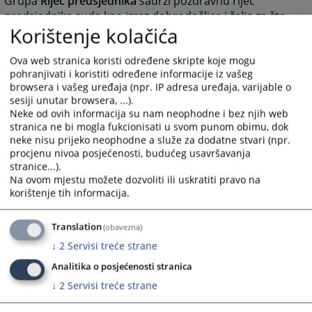
Grupa
Riječ predsjednika
sadrži pozdravnu riječ
predsjednika suda kao izraz dobrodošlice i želje za što
Korištenje kolačića
boljom međusobnom komunikacijom.
Grupa
Najava događaja
predstavlja najavu budućih
Ova web stranica koristi određene skripte koje mogu
događanja važnih za sud sa datumom događanja.
pohranjivati i koristiti određene informacije iz vašeg
Grupa
Često postavljana pitanja
prikazuje pitanja i
browsera i vašeg uređaja (npr. IP adresa uređaja, varijable o
odgovore koji su najčešće postavljana sudu, a vezana
sesiji unutar browsera, ...).
su za rad suda ili druge aktivnosti vezane za sam sud.
Neke od ovih informacija su nam neophodne i bez njih web
Grupa
Raspored suđenja
prikazuje detaljne informacije
stranica ne bi mogla fukcionisati u svom punom obimu, dok
neke nisu prijeko neophodne a služe za dodatne stvari (npr.
o suđenjima u sudu za određeni vremenski period.
procjenu nivoa posjećenosti, budućeg usavršavanja
Grupa
Vijesti iz pravosuđa
obuhvata informacije koje
stranice...).
su vezane za pravosuđe BiH u cjelini.
Na ovom mjestu možete dozvoliti ili uskratiti pravo na
Unutar svih grupa starije novosti i informacije osim
korištenje tih informacija.
onih koje su na naslovnici nisu izbrisane. Klikom na
riječ “više” prebaciće vas u arhivu aktuelnosti ili drugih
Translation
(obavezna)
informacija.
↓
2
Servisi treće strane
Rad suda
Analitika o posjećenosti stranica
Klikom na Rad suda otvoriće vam se web stranica sa
↓
2
Servisi treće strane
svim novostima (arhivom) koje su vezane za rad suda.
Klikom na neku od kategorija možete dobiti