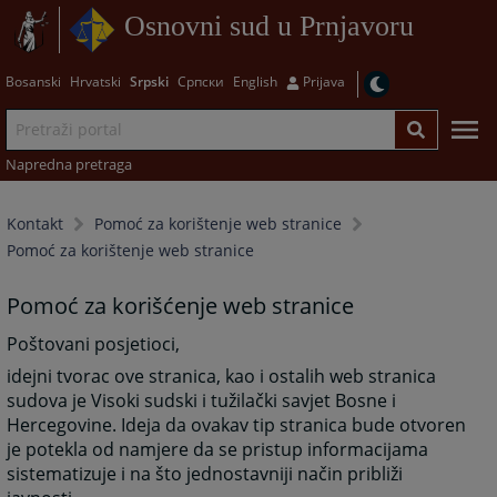
Osnovni sud u Prnjavoru
Bosanski
Hrvatski
Srpski
Српски
English
Prijava
Napredna pretraga
Kontakt
Pomoć za korištenje web stranice
Pomoć za korištenje web stranice
Pomoć za korišćenje web stranice
Poštovani posjetioci,
idejni tvorac ove stranica, kao i ostalih web stranica
sudova je Visoki sudski i tužilački savjet Bosne i
Hercegovine. Ideja da ovakav tip stranica bude otvoren
je potekla od namjere da se pristup informacijama
sistematizuje i na što jednostavniji način približi