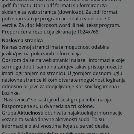
.pdf. formatu. Doc i pdf formati su formirani za
skidanje sa web stranica (download). Za .pdf format
potreban vam je program acrobat reader od 7.0
verzije. Za .doc Microsoft word ili neki tekst program.
Preporučena rezolucija ekrana je 1024x768.
Naslovna stranica
Na naslovnoj stranici imate mogućnost odabira
jezika/pisma prikazanih informacija.
Obzirom da se na web stranici nalaze i informacije koje
se mogu dobiti samo na zahtjev takav pristup možete
imati logiranjem na stranicu. U gornjem desnom uglu
naslovne stranice klikom otvarate mogućnost logiranja
odnosno prijave za dodjeljivanje Korisničkog imena i
Lozinke.
“Naslovnica” se sastoji od šest grupa informacija.
Raspoređene su u dva reda sa tri kolone.
Grupa
Aktuelnosti
obuhvata najaktuelnije informacije
vezane za svakodnevne aktivnosti suda. To su
informacije o aktivnostima koje su se već desile.