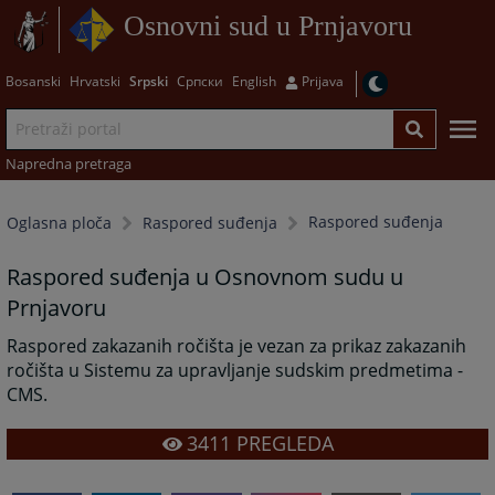
Osnovni sud u Prnjavoru
Bosanski
Hrvatski
Srpski
Српски
English
Prijava
Napredna pretraga
Raspored suđenja
Oglasna ploča
Raspored suđenja
Raspored suđenja u Osnovnom sudu u
Prnjavoru
Raspored zakazanih ročišta je vezan za prikaz zakazanih
ročišta u Sistemu za upravljanje sudskim predmetima -
CMS.
3411
PREGLEDA