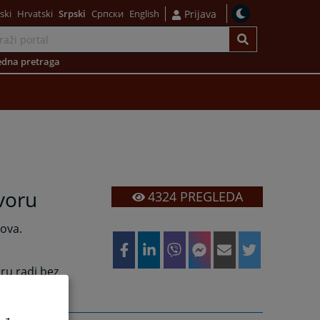
ski
Hrvatski
Srpski
Српски
English
Prijava
dna pretraga
voru
4324
PREGLEDA
ova.
ru radi bez