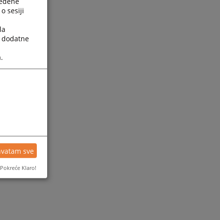
ređene
o sesiji
la
a dodatne
.
hvatam sve
Pokreće Klaro!