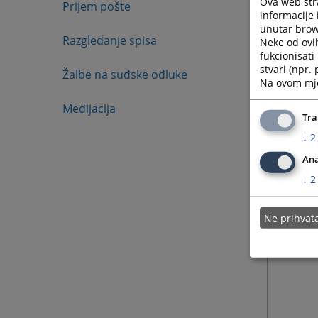
Ova web stra
Prijem pošte
informacije 
unutar brows
Razgledanje spisa
Neke od ovi
fukcionisat
stvari (npr.
Žalbe na sudske odluke
Na ovom mjes
Medijacija
Tra
↓
2
Ana
↓
2
Ne prihva