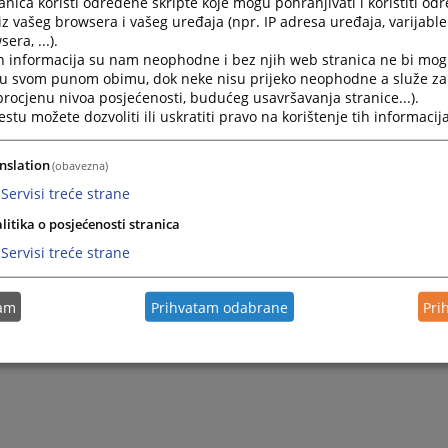
nica koristi određene skripte koje mogu pohranjivati i koristiti od
iz vašeg browsera i vašeg uređaja (npr. IP adresa uređaja, varijable 
era, ...).
h informacija su nam neophodne i bez njih web stranica ne bi mog
i u svom punom obimu, dok neke nisu prijeko neophodne a služe z
 procjenu nivoa posjećenosti, budućeg usavršavanja stranice...).
tu možete dozvoliti ili uskratiti pravo na korištenje tih informacija
nslation
(obavezna)
Servisi treće strane
litika o posjećenosti stranica
Servisi treće strane
tam
Prihvatam odabrane
Pri