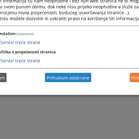
h informacija su nam neophodne i bez njih web stranica ne bi mog
i u svom punom obimu, dok neke nisu prijeko neophodne a služe z
 procjenu nivoa posjećenosti, budućeg usavršavanja stranice...).
tu možete dozvoliti ili uskratiti pravo na korištenje tih informacija
nslation
(obavezna)
Servisi treće strane
litika o posjećenosti stranica
Servisi treće strane
tam
Prihvatam odabrane
Pri