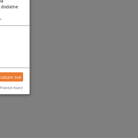
la
a dodatne
.
hvatam sve
Pokreće Klaro!