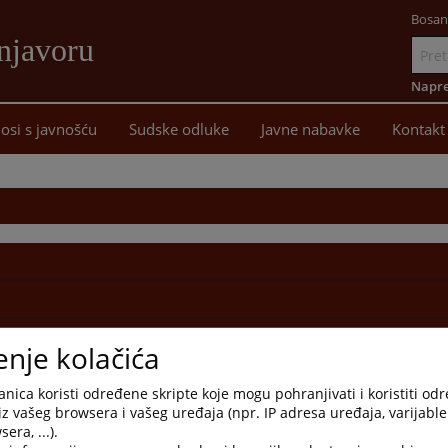
Bosan
njavoru
Idi
na
Napre
sadržaj
osi s javnošću
Sudske odluke
Javne nabavke
Kontakt
enje kolačića
nica koristi određene skripte koje mogu pohranjivati i koristiti od
iz vašeg browsera i vašeg uređaja (npr. IP adresa uređaja, varijable 
era, ...).