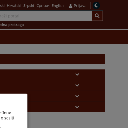
ski
Hrvatski
Srpski
Српски
English
Prijava
dna pretraga
ređene
o sesiji