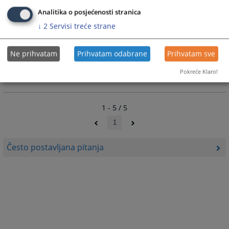
Kako dobiti informacije o predmetu_
Analitika o posjećenosti stranica
↓
2
Servisi treće strane
KAKO MOGU DOĆI DO SUDIJE
Ne prihvatam
Prihvatam odabrane
Prihvatam sve
Pokreće Klaro!
Kako kontaktirati sudiju?
1 - 5 / 5
1
Često postavljana pitanja