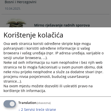
Bosni i Hercegovini
calendar
calendar
10.04.2025.
and
and
select
select
a
a
Mirno rješavanje radnih sporova
date.
date.
Press
Press
Korištenje kolačića
the
the
Objavljen spisak miritelja i arbitara u Republici Srpskoj za
question
question
Ova web stranica koristi određene skripte koje mogu
mirno rješavanje radnih sporova
mark
mark
pohranjivati i koristiti određene informacije iz vašeg
13.10.2011.
browsera i vašeg uređaja (npr. IP adresa uređaja, varijable o
key
key
sesiji unutar browsera, ...).
to
to
Neke od ovih informacija su nam neophodne i bez njih web
get
get
stranica ne bi mogla fukcionisati u svom punom obimu, dok
KAKO DO ZK IZVADKA?
the
the
neke nisu prijeko neophodne a služe za dodatne stvari (npr.
keyboard
keyboard
procjenu nivoa posjećenosti, budućeg usavršavanja
shortcuts
shortcuts
stranice...).
Kako doći do zemljišno-knjižnog izvadka?
Na ovom mjestu možete dozvoliti ili uskratiti pravo na
for
for
korištenje tih informacija.
changing
changing
dates.
dates.
INFORMACIJE O PREDMETU
Translation
(obavezna)
↓
2
Servisi treće strane