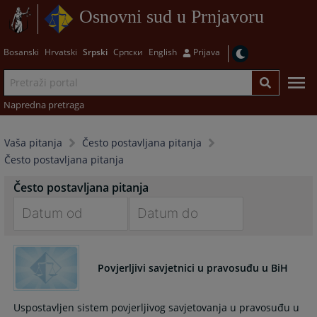
Osnovni sud u Prnjavoru
Bosanski
Hrvatski
Srpski
Српски
English
Prijava
Napredna pretraga
Vaša pitanja
Često postavljana pitanja
Često postavljana pitanja
Često postavljana pitanja
Navigate
Navigate
forward
forward
Povjerljivi savjetnici u pravosuđu u BiH
to
to
interact
interact
with
with
Uspostavljen sistem povjerljivog savjetovanja u pravosuđu u
the
the