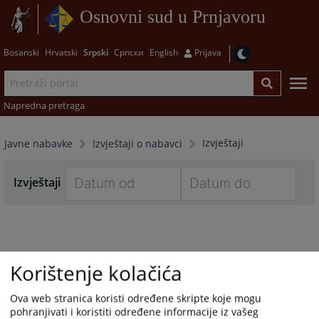
Osnovni sud u Prnjavoru
Bosanski
Hrvatski
Srpski
Српски
English
Prijava
Napredna pretraga
Izvještaji
Javne nabavke
Izvještaji o nabavci
Izvještaji
Navigate
Navigate
forward
forward
to
to
interact
interact
Korištenje kolačića
with
with
the
the
Ova web stranica koristi određene skripte koje mogu
calendar
calendar
pohranjivati i koristiti određene informacije iz vašeg
and
and