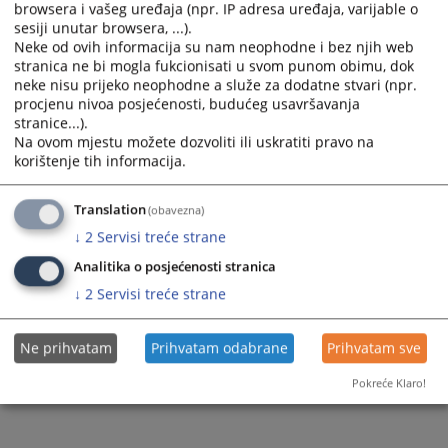
browsera i vašeg uređaja (npr. IP adresa uređaja, varijable o
select
select
sesiji unutar browsera, ...).
a
a
Neke od ovih informacija su nam neophodne i bez njih web
date.
date.
stranica ne bi mogla fukcionisati u svom punom obimu, dok
Press
Press
neke nisu prijeko neophodne a služe za dodatne stvari (npr.
procjenu nivoa posjećenosti, budućeg usavršavanja
the
the
stranice...).
question
question
Trenutno nema vijesti
Na ovom mjestu možete dozvoliti ili uskratiti pravo na
mark
mark
korištenje tih informacija.
key
key
to
to
Translation
(obavezna)
get
get
↓
2
Servisi treće strane
the
the
keyboard
keyboard
Analitika o posjećenosti stranica
shortcuts
shortcuts
↓
2
Servisi treće strane
for
for
changing
changing
dates.
dates.
Ne prihvatam
Prihvatam odabrane
Prihvatam sve
Pokreće Klaro!