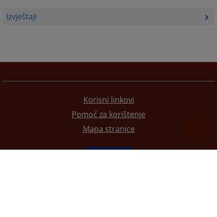
Izvještaji
Korisni linkovi
Pomoć za korištenje
Mapa stranice
Redizajn web stranice je finansirala Evropska unija. Za njen sadržaj isključivo je odgovorno
Visoko sudsko i tužilačko vijeće BiH i ona ne odražava nužno stavove Evropske unije.