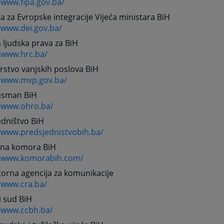
/www.fipa.gov.ba/
ja za Evropske integracije Vijeća ministara BiH
/www.dei.gov.ba/
ljudska prava za BiH
//www.hrc.ba/
rstvo vanjskih poslova BiH
//www.mvp.gov.ba/
sman BiH
//www.ohro.ba/
edništvo BiH
//www.predsjednistvobih.ba/
dna komora BiH
//www.komorabih.com/
orna agencija za komunikacije
/www.cra.ba/
i sud BiH
//www.ccbh.ba/