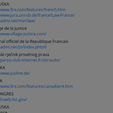
USKA
//www.llrx.com/features/french.htm
/www.jura.uni-sb.de/france/Law-France/
/admi.net/min/law/
ge de la justice
/www.village-justice.com/
nal officiel de la Republique Francais
/admi.net/jo/index.phtml
ki rječnik privatnog prava
/perso.club-internet.fr/sbraudo/
KA
/www.jusline.de/
A
//www.llrx.com/features/canadian4.htm
ONGRES
/lcweb.loc.gov/
USKA
ance