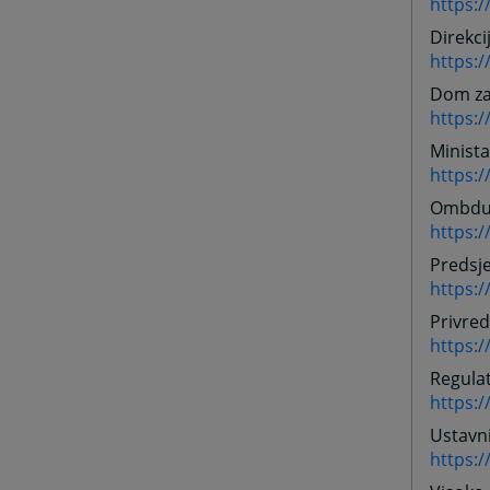
https:/
Direkci
https:/
Dom za 
https:
Minista
https:
Ombdu
https:
Predsj
https:
Privre
https:
Regulat
https:/
Ustavn
https: