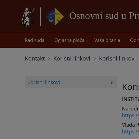
Osnovni sud u Pr
Rad suda
Oglasna ploča
Vaša pitanja
Odn
Korisni linkovi
Kontakt
Korisni linkovi
Korisni linkovi
Kori
INSTIT
Narodn
https:
Vlada 
https:/