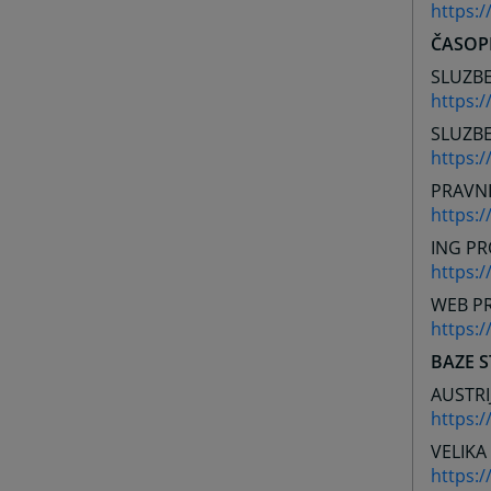
https:
ČASOP
SLUZBE
https:/
SLUZBE
https:/
PRAVNI
https:
ING PR
https:/
WEB PR
https:/
BAZE 
AUSTRI
https:/
VELIKA
https: