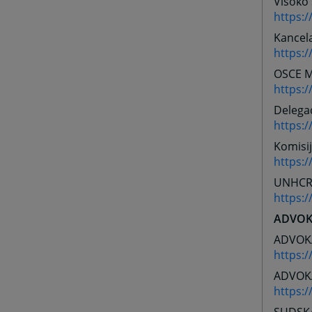
Visoko 
https:/
Kancela
https:/
OSCE Mi
https:
Delegac
https:/
Komisij
https:
UNHCR
https:
ADVOK
ADVOK
https:
ADVOKA
https: