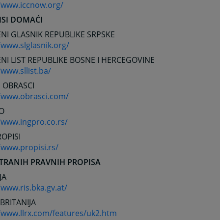
//www.iccnow.org/
ISI DOMAĆI
NI GLASNIK REPUBLIKE SRPSKE
/www.slglasnik.org/
NI LIST REPUBLIKE BOSNE I HERCEGOVINE
/www.sllist.ba/
 OBRASCI
//www.obrasci.com/
O
/www.ingpro.co.rs/
OPISI
/www.propisi.rs/
STRANIH PRAVNIH PROPISA
JA
/www.ris.bka.gv.at/
 BRITANIJA
//www.llrx.com/features/uk2.htm