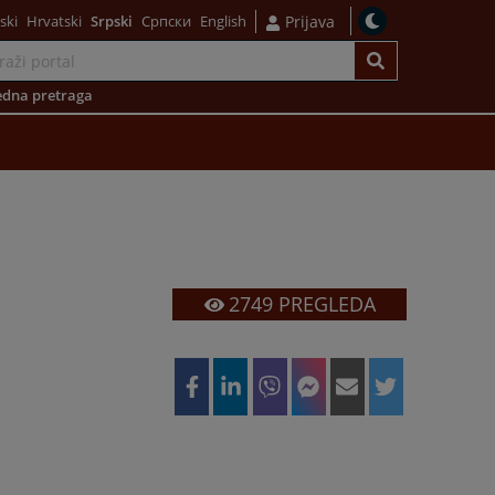
ski
Hrvatski
Srpski
Српски
English
Prijava
dna pretraga
2749
PREGLEDA