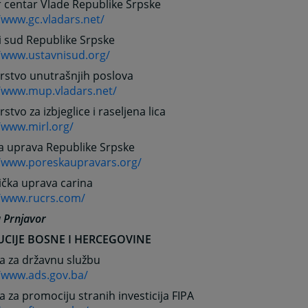
 centar Vlade Republike Srpske
/www.gc.vladars.net/
i sud Republike Srpske
//www.ustavnisud.org/
rstvo unutrašnjih poslova
//www.mup.vladars.net/
rstvo za izbjeglice i raseljena lica
/www.mirl.org/
a uprava Republike Srpske
//www.poreskaupravars.org/
ička uprava carina
//www.rucrs.com/
 Prnjavor
UCIJE BOSNE I HERCEGOVINE
a za državnu službu
//www.ads.gov.ba/
a za promociju stranih investicija FIPA