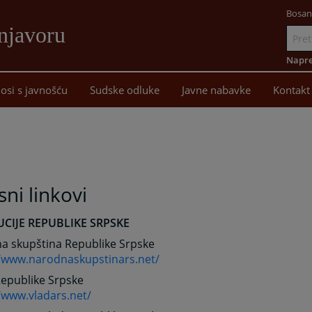
Bosan
njavoru
Idi
na
Napre
sadržaj
osi s javnošću
Sudske odluke
Javne nabavke
Kontakt
sni linkovi
UCIJE REPUBLIKE SRPSKE
a skupština Republike Srpske
//www.narodnaskupstinars.net/
Republike Srpske
/www.vladars.net/