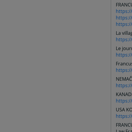
FRANC
https:
https:/
https:/
La villa
https:/
Le jour
https:/
Francus
https:/
NEMAČ
https:/
KANAD
https:
USA K
https:/
FRANC
Law Fr