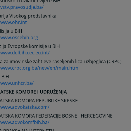
sudsko i tužilačko vijeće BiH
/vstv.pravosudje.ba/
rija Visokog predstavnika
/www.ohr.int
sija u BiH
//www.oscebih.org
ija Evropske komisije u BiH
/www.delbih.cec.eu.int/
a za imovinske zahtjeve raseljenih lica i izbjeglica (CRPC)
//www.crpc.org.ba/new/en/main.htm
 BiH
//www.unhcr.ba/
ATSKE KOMORE I UDRUŽENJA
ATSKA KOMORA REPUBLIKE SRPSKE
//www.advokatska.com/
TSKA KOMORA FEDERACIJE BOSNE I HERCEGOVINE
//www.advokomfbih.ba/