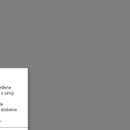
ređene
o sesiji
la
a dodatne
.