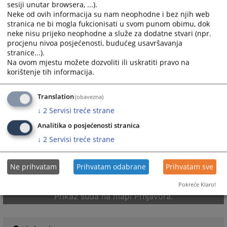
sesiji unutar browsera, ...).
Neke od ovih informacija su nam neophodne i bez njih web
stranica ne bi mogla fukcionisati u svom punom obimu, dok
neke nisu prijeko neophodne a služe za dodatne stvari (npr.
procjenu nivoa posjećenosti, budućeg usavršavanja
stranice...).
Na ovom mjestu možete dozvoliti ili uskratiti pravo na
korištenje tih informacija.
Translation
(obavezna)
↓
2
Servisi treće strane
Analitika o posjećenosti stranica
↓
2
Servisi treće strane
Ne prihvatam
Prihvatam odabrane
Prihvatam sve
Pokreće Klaro!
Prikaz suda na mapi Prnjavora.