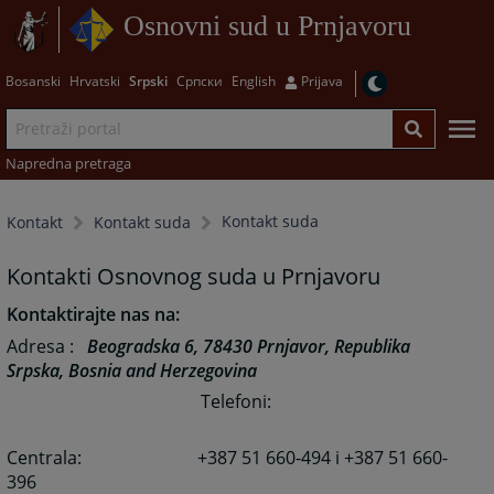
Osnovni sud u Prnjavoru
Bosanski
Hrvatski
Srpski
Српски
English
Prijava
Napredna pretraga
Kontakt suda
Kontakt
Kontakt suda
Kontakti Osnovnog suda u Prnjavoru
Kontaktirajte nas na:
Adresa
:
Beogradska 6, 78430 Prnjavor, Republika
Srpska, Bosnia and Herzegovina
Telefoni
:
Centrala:
+387 51 660-494 i +387 51 660-
396