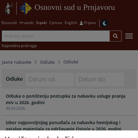
Osnovni sud u Prnjavoru
Bosanski
Hrvatski
Srpski
Српски
English
Prijava
Napredna pretraga
Odluke
Javne nabavke
Odluke
Odluke
Navigate
Navigate
Odluka o poništenju postupka za nabavku usluge pranja
forward
forward
m/v u 2026. godini
to
to
30.04.2026.
interact
interact
with
with
Izbor najpovoljnijeg ponuđača za nabavku hemijskog i
the
the
ostalog materijala za održavanje čistoće u 2026. godini
calendar
calendar
01.04.2026.
and
and