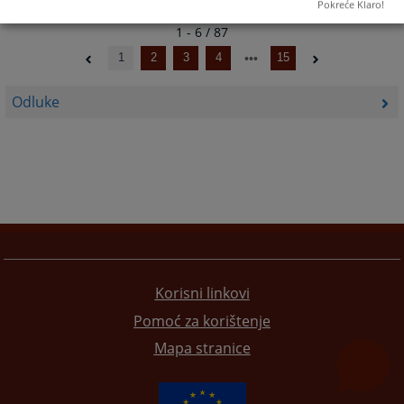
Pokreće Klaro!
1 - 6 / 87
1
2
3
4
15
Odluke
Korisni linkovi
Pomoć za korištenje
Mapa stranice