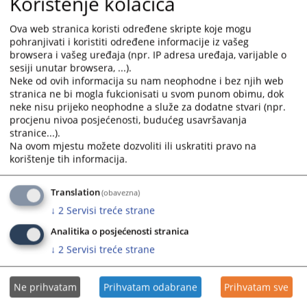
Korištenje kolačića
select
select
Izbor ponuđača za nabavku goriva za službena m/v i druge
a
a
Ova web stranica koristi određene skripte koje mogu
uređaje u 2026. godini
pohranjivati i koristiti određene informacije iz vašeg
date.
date.
01.04.2026.
browsera i vašeg uređaja (npr. IP adresa uređaja, varijable o
Press
Press
sesiji unutar browsera, ...).
the
the
Neke od ovih informacija su nam neophodne i bez njih web
Izbor najpovoljnijeg ponuđača za nabavku usluge
question
question
stranica ne bi mogla fukcionisati u svom punom obimu, dok
održavanja kompjuterske opreme u 2026. godini
mark
mark
neke nisu prijeko neophodne a služe za dodatne stvari (npr.
01.04.2026.
key
key
procjenu nivoa posjećenosti, budućeg usavršavanja
stranice...).
to
to
Izbor najpovoljnijeg ponuđača za nabavku usluge
Na ovom mjestu možete dozvoliti ili uskratiti pravo na
get
get
osiguranja imovine, lica i vozila u 2026. godini
korištenje tih informacija.
the
the
01.04.2026.
keyboard
keyboard
Translation
shortcuts
shortcuts
(obavezna)
Izbor najpovoljnijeg ponuđača za nabavku kancelarijskog
for
for
↓
2
Servisi treće strane
materijala u 2026. godini
changing
changing
01.04.2026.
Analitika o posjećenosti stranica
dates.
dates.
↓
2
Servisi treće strane
Ne prihvatam
Prihvatam odabrane
Prihvatam sve