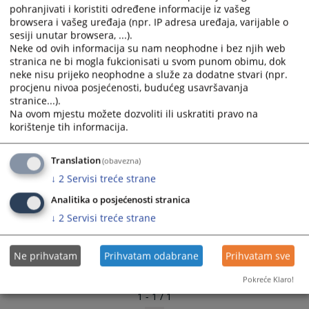
pohranjivati i koristiti određene informacije iz vašeg
browsera i vašeg uređaja (npr. IP adresa uređaja, varijable o
sesiji unutar browsera, ...).
Neke od ovih informacija su nam neophodne i bez njih web
stranica ne bi mogla fukcionisati u svom punom obimu, dok
neke nisu prijeko neophodne a služe za dodatne stvari (npr.
procjenu nivoa posjećenosti, budućeg usavršavanja
stranice...).
Na ovom mjestu možete dozvoliti ili uskratiti pravo na
korištenje tih informacija.
Translation
(obavezna)
↓
2
Servisi treće strane
Analitika o posjećenosti stranica
↓
2
Servisi treće strane
Ne prihvatam
Prihvatam odabrane
Prihvatam sve
Pokreće Klaro!
1 - 1 / 1