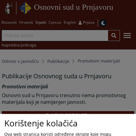
Osnovni sud u Prnjavoru
Bosanski
Hrvatski
Srpski
Српски
English
Prijava
Napredna pretraga
Promotivni materijali
Odnosi s javnošću
Publikacije
Publikacije Osnovnog suda u Prnjavoru
Promotivni materijali
Osnovni sud u Prnjavoru trenutno nema promotivnog
materijala koji je namijenjen javnosti.
1712
PREGLEDA
Korištenje kolačića
Ova web stranica koristi određene skripte koje mogu