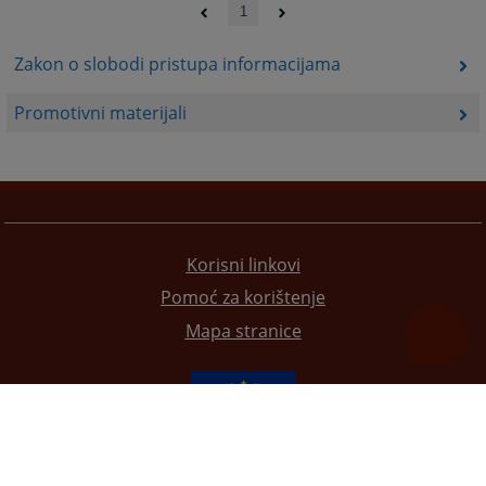
1
Zakon o slobodi pristupa informacijama
Promotivni materijali
Korisni linkovi
Pomoć za korištenje
Mapa stranice
Redizajn web stranice je finansirala Evropska unija. Za njen sadržaj isključivo je odgovorno
Visoko sudsko i tužilačko vijeće BiH i ona ne odražava nužno stavove Evropske unije.