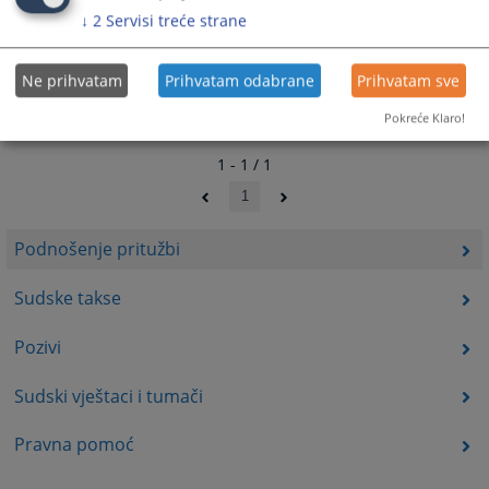
↓
2
Servisi treće strane
Ne prihvatam
Prihvatam odabrane
Prihvatam sve
Pokreće Klaro!
1 - 1 / 1
1
Podnošenje pritužbi
Sudske takse
Pozivi
Sudski vještaci i tumači
Pravna pomoć