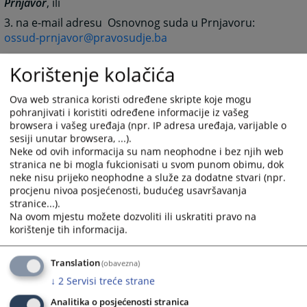
Prnjavor
, ili
3. na e-mail adresu Osnovnog suda u Prnjavoru:
ossud-prnjavor@pravosudje.ba
4867
PREGLEDA
Korištenje kolačića
Ova web stranica koristi određene skripte koje mogu
pohranjivati i koristiti određene informacije iz vašeg
browsera i vašeg uređaja (npr. IP adresa uređaja, varijable o
sesiji unutar browsera, ...).
Neke od ovih informacija su nam neophodne i bez njih web
Prateći dokumenti
stranica ne bi mogla fukcionisati u svom punom obimu, dok
neke nisu prijeko neophodne a služe za dodatne stvari (npr.
Formular pritužbe
procjenu nivoa posjećenosti, budućeg usavršavanja
Primjer pritužbe
stranice...).
Na ovom mjestu možete dozvoliti ili uskratiti pravo na
korištenje tih informacija.
Translation
(obavezna)
↓
2
Servisi treće strane
Analitika o posjećenosti stranica