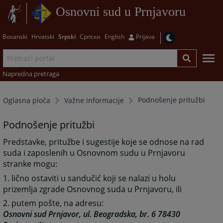
Osnovni sud u Prnjavoru
Bosanski
Hrvatski
Srpski
Српски
English
Prijava
Napredna pretraga
Podnošenje pritužbi
Oglasna ploča
Važne informacije
Podnošenje pritužbi
Predstavke, pritužbe i sugestije koje se odnose na rad
suda i zaposlenih u Osnovnom sudu u Prnjavoru
stranke mogu:
1. lično ostaviti u sandučić koji se nalazi u holu
prizemlja zgrade Osnovnog suda u Prnjavoru, ili
2. putem pošte, na adresu:
Osnovni sud Prnjavor, ul. Beogradska, br. 6 78430