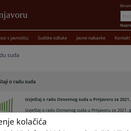
Bosan
njavoru
Idi
na
Napre
sadržaj
osi s javnošću
Sudske odluke
Javne nabavke
Kontakt
radu suda
štaji o radu suda
Izvještaj o radu Osnovnog suda u Prnjavoru za 2021
Izvještaj o radu Osnovnog suda u Prnjavoru za 2021. 
enje kolačića