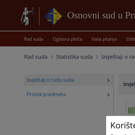
Osnovni sud u Pr
Rad suda
Oglasna ploča
Vaša pitanja
Odn
Izvještaji o 
Rad suda
Statistika suda
Izvještaji o radu suda
Izvje
Protok predmeta
Korišt