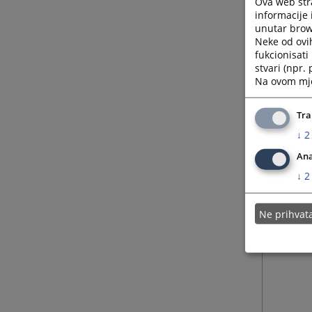
Ova web stra
informacije 
unutar brows
Neke od ovi
fukcionisat
stvari (npr.
Na ovom mjes
Tra
↓
2
Ana
↓
2
Ne prihva