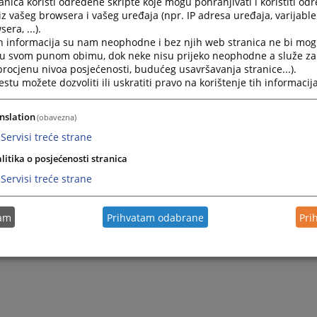
nica koristi određene skripte koje mogu pohranjivati i koristiti od
iz vašeg browsera i vašeg uređaja (npr. IP adresa uređaja, varijable 
era, ...).
h informacija su nam neophodne i bez njih web stranica ne bi mog
i u svom punom obimu, dok neke nisu prijeko neophodne a služe z
 procjenu nivoa posjećenosti, budućeg usavršavanja stranice...).
tu možete dozvoliti ili uskratiti pravo na korištenje tih informacija
nslation
(obavezna)
Servisi treće strane
litika o posjećenosti stranica
Servisi treće strane
tam
Prihvatam odabrane
Pri