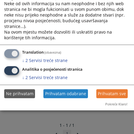
Neke od ovih informacija su nam neophodne i bez njih web
stranica ne bi mogla fukcionisati u svom punom obimu, dok
neke nisu prijeko neophodne a služe za dodatne stvari (npr.
procjenu nivoa posjećenosti, budućeg usavršavanja
stranice...).
Na ovom mjestu možete dozvoliti ili uskratiti pravo na
korištenje tih informacija.
Izgled novog i starog zemljišno-knjižnog izvadka.
Translation
(obavezna)
Linkovi
↓
2
Servisi treće strane
Analitika o posjećenosti stranica
Projekat zemljišne administracije u BiH
↓
2
Servisi treće strane
Ne prihvatam
Prihvatam odabrane
Prihvatam sve
Pokreće Klaro!
1 - 1 / 1
1