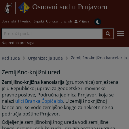
Osnovni sud u Prnjavoru
Bosanski
Hrvatski
Srpski
Српски
English
Prijava
Napredna pretraga
Zemljišno-knjižna kancelarija
Rad suda
Organizacija suda
Zemljišno-knjižni ured
Zemljišno-knjižna kancelarija
(gruntovnica) smještena
je u Republičkoj upravi za geodetske i imovinsko –
pravne poslove, Područna jedinica Prnjavor, koja se
nalazi
ulici Branka Ćopića bb
. U zemljišnoknjižnoj
kancelariji se vode zemljišne knjige za nekretnine sa
područja opštine Prnjavor.
Odjeljenje zemljišnoknjižnog ureda vodi zemljišne
knjige, provodi odluke suda i drugih organa u vezi sa