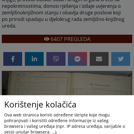
nepokretnostima, donosi rješenja i izdaje uvjerenja o
zemljišnoknjižnom stanju i obavlja druge poslove koji
po prirodi spadaju u djelokrug rada zemljišno-knjižnog
ureda.
6407
PREGLEDA
Korištenje kolačića
Ova web stranica koristi određene skripte koje mogu
pohranjivati i koristiti određene informacije iz vašeg
browsera i vašeg uređaja (npr. IP adresa uređaja, varijable o
sesiji unutar browsera, ...).