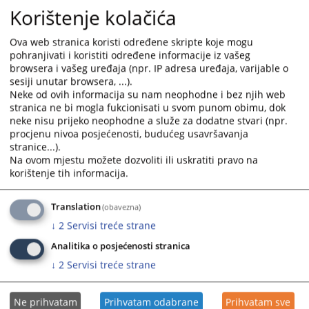
04.02.2026.
Korištenje kolačića
and
and
select
select
a
a
Sudski tumači
Ova web stranica koristi određene skripte koje mogu
pohranjivati i koristiti određene informacije iz vašeg
date.
date.
Spisak stalnih sudskih tumača regije Banja Luka možete
browsera i vašeg uređaja (npr. IP adresa uređaja, varijable o
Press
Press
preuzeti iz pratećih dokumenata.
sesiji unutar browsera, ...).
the
the
Neke od ovih informacija su nam neophodne i bez njih web
16.06.2025.
question
question
stranica ne bi mogla fukcionisati u svom punom obimu, dok
mark
mark
neke nisu prijeko neophodne a služe za dodatne stvari (npr.
key
key
procjenu nivoa posjećenosti, budućeg usavršavanja
stranice...).
to
to
Na ovom mjestu možete dozvoliti ili uskratiti pravo na
get
get
korištenje tih informacija.
the
the
keyboard
keyboard
Translation
shortcuts
shortcuts
(obavezna)
for
for
↓
2
Servisi treće strane
changing
changing
Analitika o posjećenosti stranica
dates.
dates.
↓
2
Servisi treće strane
Ne prihvatam
Prihvatam odabrane
Prihvatam sve