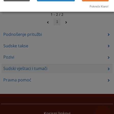
Pokreće Klaro!
1 - 2 / 2
1
Podnošenje pritužbi
Sudske takse
Pozivi
Sudski vještaci i tumači
Pravna pomoć
Korisni linkovi