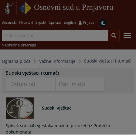
Osnovni sud u Prnjavoru
Bosanski
Hrvatski
Srpski
Српски
English
Prijava
Napredna pretraga
Sudski vještaci i tumači
Oglasna ploča
Važne informacije
Sudski vještaci i tumači
Navigate
Navigate
forward
forward
to
to
Sudski vještaci
interact
interact
with
with
Spisak sudskih vještaka možete preuzeti iz Pratećih
the
the
dokumenata.
calendar
calendar