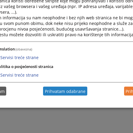
nica koristi određene skripte koje mogu pohranjivati i koristiti od
iz vašeg browsera i vašeg uređaja (npr. IP adresa uređaja, varijable 
e-mail adresu Osnovnog suda u Prnjavoru:
ossud-prnjavor@
era, ...).
h informacija su nam neophodne i bez njih web stranica ne bi mog
i u svom punom obimu, dok neke nisu prijeko neophodne a služe z
 procjenu nivoa posjećenosti, budućeg usavršavanja stranice...).
tu možete dozvoliti ili uskratiti pravo na korištenje tih informacija
nslation
(obavezna)
Servisi treće strane
litika o posjećenosti stranica
Servisi treće strane
tam
Prihvatam odabrane
Pri