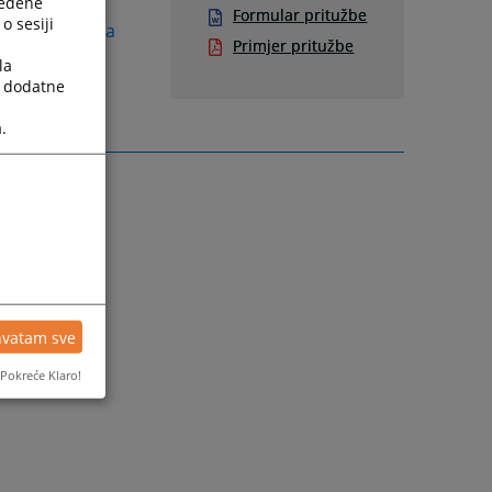
ređene
Formular pritužbe
o sesiji
pravosudje.ba
Primjer pritužbe
la
a dodatne
.
hvatam sve
Pokreće Klaro!