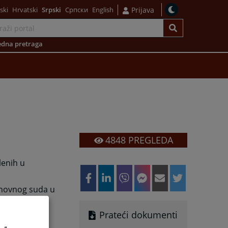
ski
Hrvatski
Srpski
Српски
English
Prijava
dna pretraga
4848
PREGLEDA
lenih u
Osnovnog suda u
Prateći dokumenti