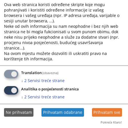
Ova web stranica koristi određene skripte koje mogu
pohranjivati i koristiti određene informacije iz vašeg
browsera i vašeg uređaja (npr. IP adresa uređaja, varijable o
sesiji unutar browsera, ...).
Neke od ovih informacija su nam neophodne i bez njih web
stranica ne bi mogla fukcionisati u svom punom obimu, dok
neke nisu prijeko neophodne a služe za dodatne stvari (npr.
Trenutno nema vijesti
procjenu nivoa posjećenosti, budućeg usavršavanja
stranice...).
Na ovom mjestu možete dozvoliti ili uskratiti pravo na
korištenje tih informacija.
Translation
(obavezna)
↓
2
Servisi treće strane
Analitika o posjećenosti stranica
↓
2
Servisi treće strane
Ne prihvatam
Prihvatam odabrane
Prihvatam sve
Pokreće Klaro!