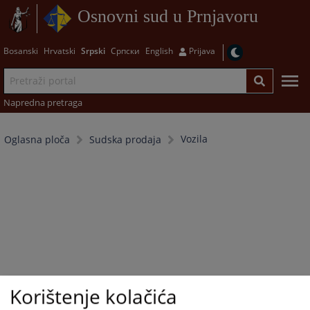
Osnovni sud u Prnjavoru
Bosanski
Hrvatski
Srpski
Српски
English
Prijava
Napredna pretraga
Vozila
Oglasna ploča
Sudska prodaja
Korištenje kolačića