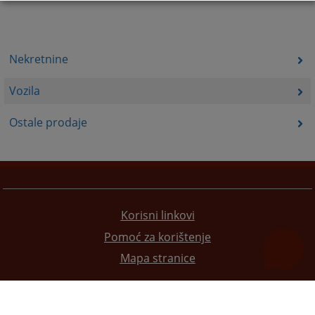
Nekretnine
Vozila
Ostale prodaje
Korisni linkovi
Pomoć za korištenje
Mapa stranice