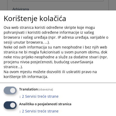
Arhivirana
Korištenje kolačića
Ne
Ova web stranica koristi određene skripte koje mogu
Datum od
pohranjivati i koristiti određene informacije iz vašeg
browsera i vašeg uređaja (npr. IP adresa uređaja, varijable o
sesiji unutar browsera, ...).
Navigate
Neke od ovih informacija su nam neophodne i bez njih web
forward
stranica ne bi mogla fukcionisati u svom punom obimu, dok
Datum do
to
neke nisu prijeko neophodne a služe za dodatne stvari (npr.
interact
procjenu nivoa posjećenosti, budućeg usavršavanja
with
stranice...).
Navigate
the
Na ovom mjestu možete dozvoliti ili uskratiti pravo na
forward
Sortiraj po
calendar
korištenje tih informacija.
to
and
interact
Odaberi...
select
with
Translation
(obavezna)
a
the
date.
↓
2
Servisi treće strane
Napredne stavke
calendar
Press
and
Analitika o posjećenosti stranica
the
select
Pretraži
question
↓
2
Servisi treće strane
a
mark