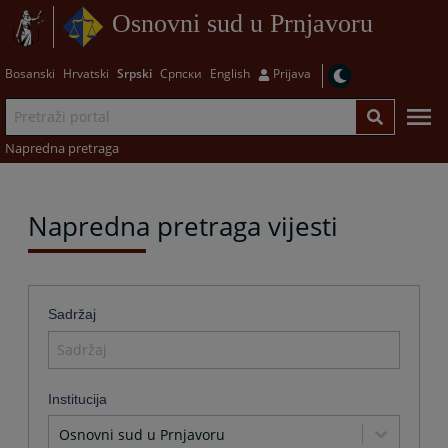
Osnovni sud u Prnjavoru
Bosanski
Hrvatski
Srpski
Српски
English
Prijava
Napredna pretraga
Napredna pretraga vijesti
Sadržaj
Institucija
Osnovni sud u Prnjavoru