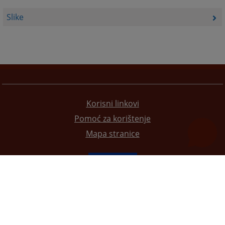
Slike
Korisni linkovi
Pomoć za korištenje
Mapa stranice
Redizajn web stranice je finansirala Evropska unija. Za njen sadržaj isključivo je odgovorno
Visoko sudsko i tužilačko vijeće BiH i ona ne odražava nužno stavove Evropske unije.