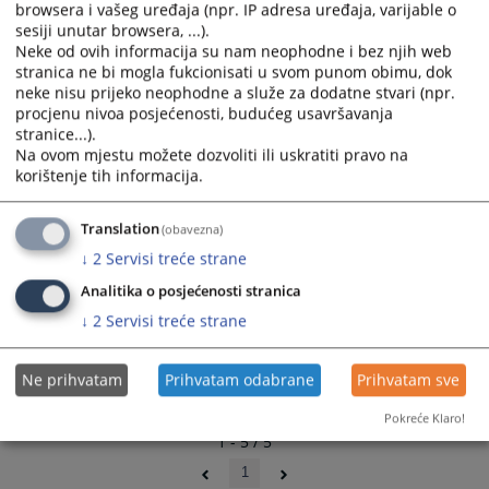
browsera i vašeg uređaja (npr. IP adresa uređaja, varijable o
03.03.2011.
select
select
sesiji unutar browsera, ...).
a
a
Neke od ovih informacija su nam neophodne i bez njih web
Slike rekonstrukcije ZKK Prnjavor
date.
date.
stranica ne bi mogla fukcionisati u svom punom obimu, dok
01.12.2010.
Press
Press
neke nisu prijeko neophodne a služe za dodatne stvari (npr.
procjenu nivoa posjećenosti, budućeg usavršavanja
the
the
stranice...).
Slike Osnovnog suda u Prnjavoru
question
question
Na ovom mjestu možete dozvoliti ili uskratiti pravo na
22.09.2010.
mark
mark
korištenje tih informacija.
key
key
to
to
Translation
(obavezna)
get
get
↓
2
Servisi treće strane
the
the
keyboard
keyboard
Analitika o posjećenosti stranica
shortcuts
shortcuts
↓
2
Servisi treće strane
for
for
changing
changing
dates.
dates.
Ne prihvatam
Prihvatam odabrane
Prihvatam sve
Pokreće Klaro!
1 - 5 / 5
1