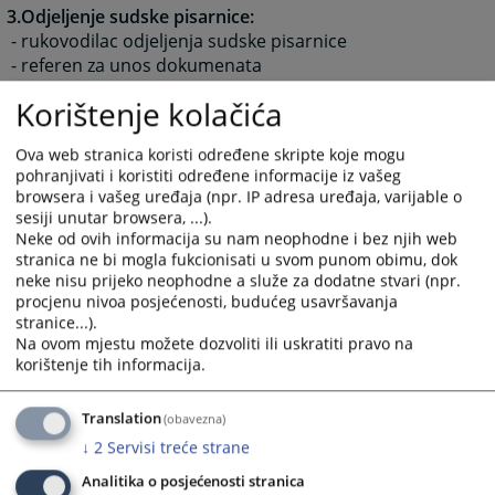
3.Odjeljenje sudske pisarnice:
- rukovodilac odjeljenja sudske pisarnice
- referen za unos dokumenata
- upisničar-arhivar
Korištenje kolačića
4.Odjeljenje za opšte poslove:
- rukovodlac odjeljenja za opšte poslove i blagajnik
Ova web stranica koristi određene skripte koje mogu
- daktilograf
pohranjivati i koristiti određene informacije iz vašeg
- portir,telefonista i domar
browsera i vašeg uređaja (npr. IP adresa uređaja, varijable o
- kurir-čistač
sesiji unutar browsera, ...).
Neke od ovih informacija su nam neophodne i bez njih web
5.Odjeljenje za koordinacijske poslove:
stranica ne bi mogla fukcionisati u svom punom obimu, dok
- rukovodilac odjeljenja za koordinacijske poslove
neke nisu prijeko neophodne a služe za dodatne stvari (npr.
procjenu nivoa posjećenosti, budućeg usavršavanja
- IPS referent
stranice...).
- sudski izvršilac - vozač
Na ovom mjestu možete dozvoliti ili uskratiti pravo na
korištenje tih informacija.
- pripravnik - volonter
6.Odjeljenje za finansijsko-materijalne poslove:
Translation
(obavezna)
- šef računovodstva
↓
2
Servisi treće strane
- referent za rad u računovodstvu
Analitika o posjećenosti stranica
7.Odjeljenje za Informaciono Komunikacionu