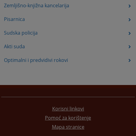
Zemljišno-knjižna kancelarija
Pisarnica
Sudska policija
Akti suda
Optimalni i predvidivi rokovi
Korisni linkovi
Pomoć za korištenje
Mapa stranice