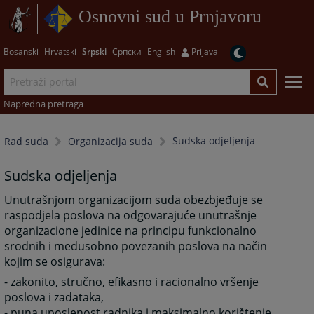
Osnovni sud u Prnjavoru
Bosanski
Hrvatski
Srpski
Српски
English
Prijava
Napredna pretraga
Sudska odjeljenja
Rad suda
Organizacija suda
Sudska odjeljenja
Unutrašnjom organizacijom suda obezbjeđuje se
raspodjela poslova na odgovarajuće unutrašnje
organizacione jedinice na principu funkcionalno
srodnih i međusobno povezanih poslova na način
kojim se osigurava:
- zakonito, stručno, efikasno i racionalno vršenje
poslova i zadataka,
- puna uposlenost radnika i maksimalno korištenje