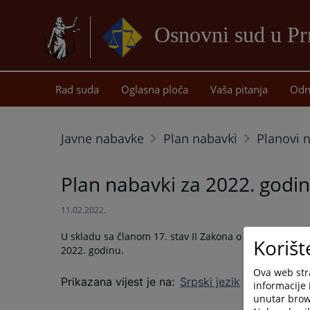
Osnovni sud u Pr
Rad suda
Oglasna ploča
Vaša pitanja
Odn
Javne nabavke
Plan nabavki
Planovi 
Plan nabavki za 2022. godi
11.02.2022.
U skladu sa članom 17. stav II Zakona o javnim naba
Korišt
2022. godinu.
Ova web stra
Prikazana vijest je na
:
Srpski jezik
informacije 
unutar brows