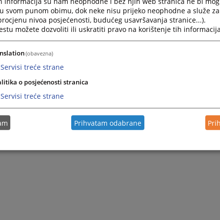
h informacija su nam neophodne i bez njih web stranica ne bi mog
i u svom punom obimu, dok neke nisu prijeko neophodne a služe z
 procjenu nivoa posjećenosti, budućeg usavršavanja stranice...).
tu možete dozvoliti ili uskratiti pravo na korištenje tih informacija
nslation
(obavezna)
Servisi treće strane
litika o posjećenosti stranica
Servisi treće strane
tam
Prihvatam odabrane
Pri