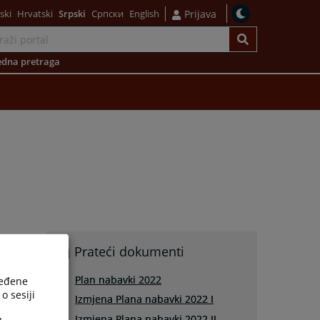
ski
Hrvatski
Srpski
Српски
English
Prijava
dna pretraga
Prateći dokumenti
Plan nabavki 2022
ređene
o sesiji
Izmjena Plana nabavki 2022 I
Izmjena Plana nabavki 2022 II