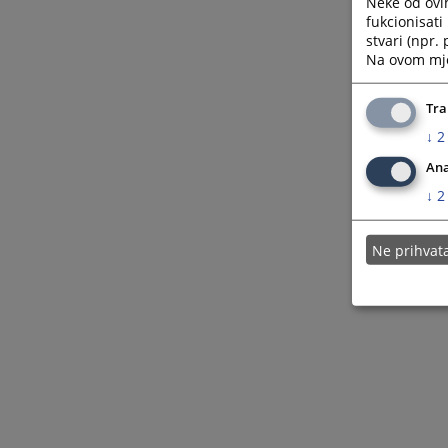
Neke od ovi
fukcionisat
stvari (npr.
Na ovom mjes
Tra
↓
2
Ana
↓
2
Ne prihva