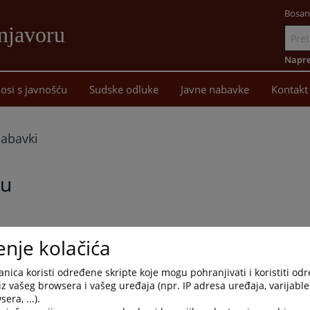
Bosan
njavoru
Idi
na
Napre
sadržaj
osi s javnošću
Sudske odluke
Javne nabavke
Kontakt
nabavki
nu
vkama, objavljujemo Plan nabavki Osnovnog suda u Prnjavoru za
enje kolačića
nica koristi određene skripte koje mogu pohranjivati i koristiti od
iz vašeg browsera i vašeg uređaja (npr. IP adresa uređaja, varijable 
era, ...).