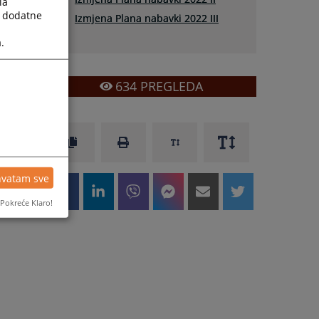
la
a dodatne
Izmjena Plana nabavki 2022 III
.
634
PREGLEDA
hvatam sve
Pokreće Klaro!